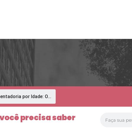
quipe
Serviços
Galeria
Trabalhe Conosco
Contato
ntadoria por Idade: O...
 você precisa saber