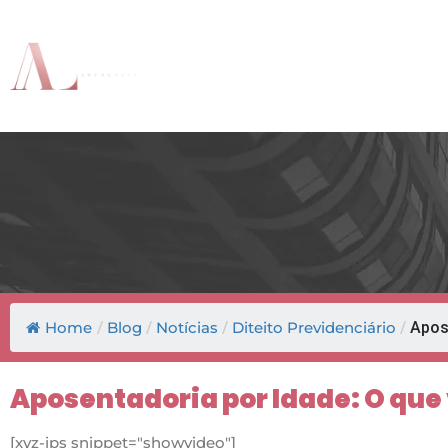
O Escritório
A E
Home
/
Blog
/
Notícias
/
Diteito Previdenciário
/
Apose
Aposentadoria por Idade: O que
[xyz-ips snippet="showvideo"]