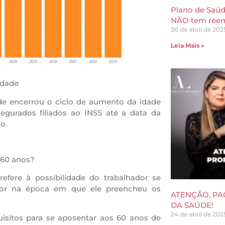
Plano de Saú
NÃO tem ree
30 de abril de 202
Leia Mais »
idade
de encerrou o ciclo de aumento da idade
egurados filiados ao INSS até a data da
o.
 60 anos?
efere à possibilidade do trabalhador se
gor na época em que ele preencheu os
ATENÇÃO, PA
DA SAÚDE!
24 de abril de 202
uisitos para se aposentar aos 60 anos de