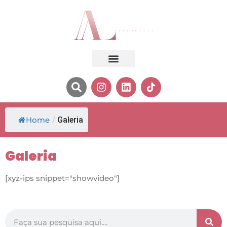
Home
/
Galeria
Galeria
[xyz-ips snippet="showvideo"]